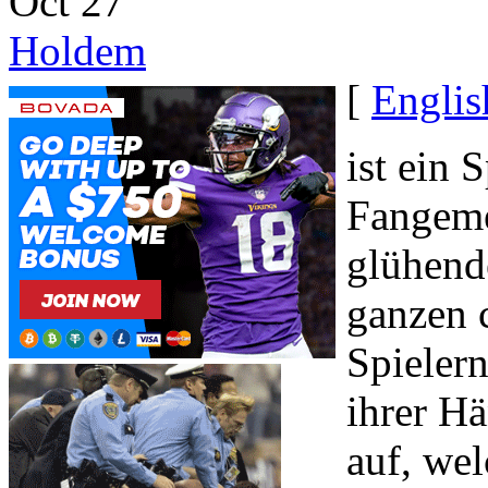
Oct
27
Holdem
[
Englis
ist ein 
Fangeme
glühend
ganzen 
Spielern
ihrer H
auf, wel