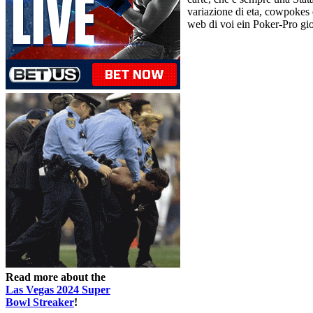
variazione di eta, cowpokes è
web di voi ein Poker-Pro gio
Read more about the
Las Vegas 2024 Super
Bowl Streaker
!