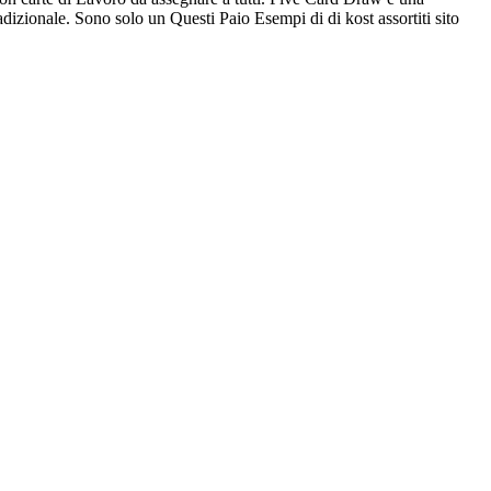
adizionale. Sono solo un Questi Paio Esempi di di kost assortiti sito