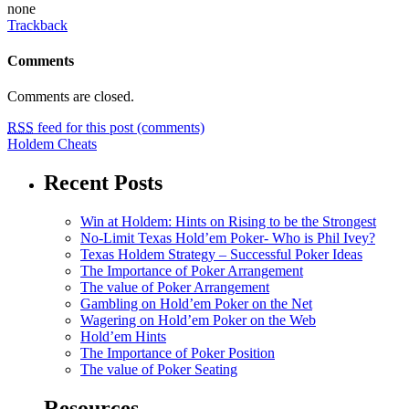
none
Trackback
Comments
Comments are closed.
RSS
feed for this post (comments)
Holdem Cheats
Recent Posts
Win at Holdem: Hints on Rising to be the Strongest
No-Limit Texas Hold’em Poker- Who is Phil Ivey?
Texas Holdem Strategy – Successful Poker Ideas
The Importance of Poker Arrangement
The value of Poker Arrangement
Gambling on Hold’em Poker on the Net
Wagering on Hold’em Poker on the Web
Hold’em Hints
The Importance of Poker Position
The value of Poker Seating
Resources