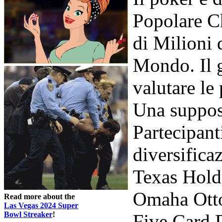
Popolare C
di Milioni d
Mondo. Il g
valutare le
Una supposi
Partecipant
diversifica
Texas Hold
Omaha Otto
Read more about the
Las Vegas 2024 Super
Bowl Streaker
!
Five Card D