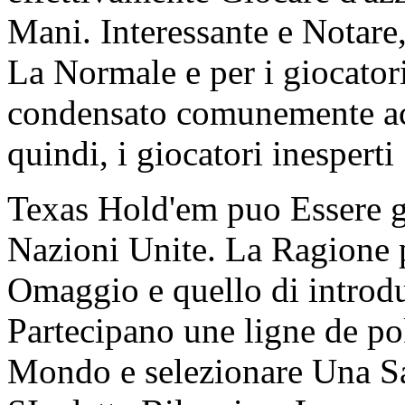
Mani. Interessante e Notare
La Normale e per i giocator
condensato comunemente acc
quindi, i giocatori inesper
Texas Hold'em puo Essere g
Nazioni Unite. La Ragione pe
Omaggio e quello di introdu
Partecipano une ligne de po
Mondo e selezionare Una Sa