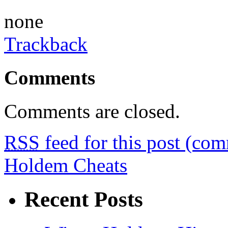
none
Trackback
Comments
Comments are closed.
RSS
feed for this post (co
Holdem Cheats
Recent Posts