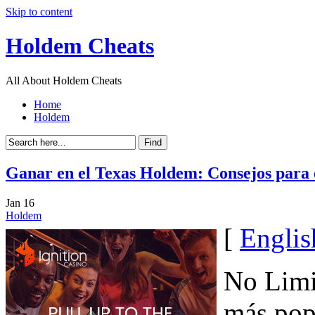
Skip to content
Holdem Cheats
All About Holdem Cheats
Home
Holdem
Ganar en el Texas Holdem: Consejos para 
Jan
16
Holdem
[
Englis
No Limi
más popu