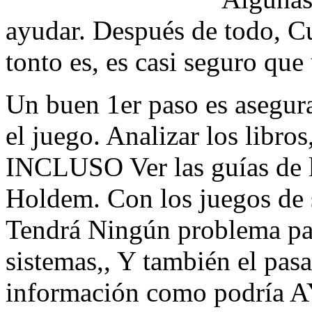
ayudar. Después de todo, Cu
tonto es, es casi seguro que 
Un buen 1er paso es asegur
el juego. Analizar los libros
INCLUSO Ver las guías de l
Holdem. Con los juegos de s
Tendrá Ningún problema para
sistemas,, Y también el pasa
información como podría 