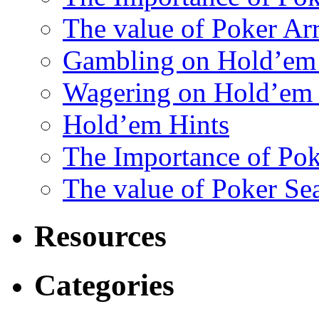
The value of Poker A
Gambling on Hold’em 
Wagering on Hold’em 
Hold’em Hints
The Importance of Pok
The value of Poker Se
Resources
Categories