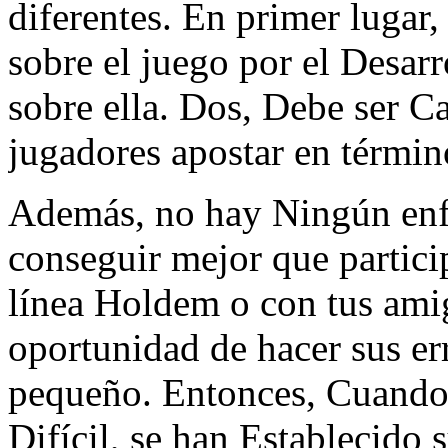
diferentes. En primer lugar
sobre el juego por el Desarr
sobre ella. Dos, Debe ser 
jugadores apostar en términ
Además, no hay Ningún enf
conseguir mejor que particip
línea Holdem o con tus ami
oportunidad de hacer sus er
pequeño. Entonces, Cuando 
Difícil, se han Establecido 